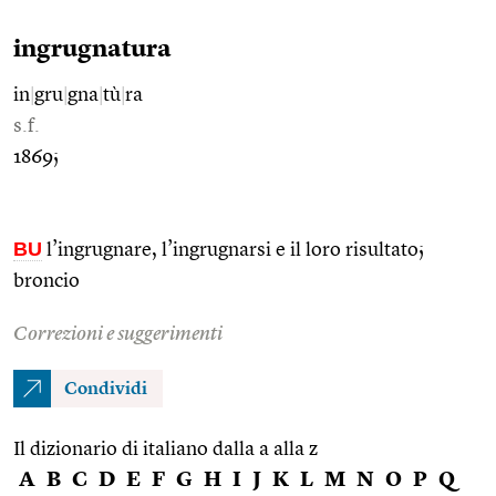
ingrugnatura
in
|
gru
|
gna
|
tù
|
ra
s.f.
1869;
BU
l’ingrugnare, l’ingrugnarsi e il loro risultato;
broncio
Correzioni e suggerimenti
Condividi
Il dizionario di italiano dalla a alla z
A
B
C
D
E
F
G
H
I
J
K
L
M
N
O
P
Q