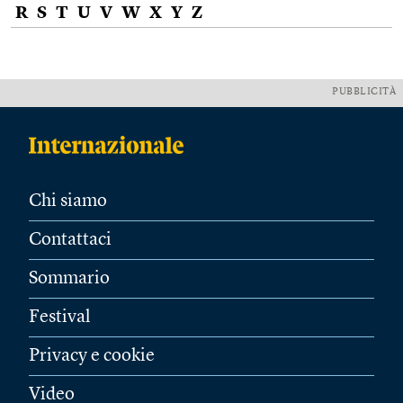
R
S
T
U
V
W
X
Y
Z
PUBBLICITÀ
Chi siamo
Contattaci
Sommario
Festival
Privacy e cookie
Video