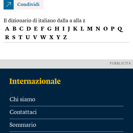
Condividi
Il dizionario di italiano dalla a alla z
A
B
C
D
E
F
G
H
I
J
K
L
M
N
O
P
Q
R
S
T
U
V
W
X
Y
Z
PUBBLICITÀ
Chi siamo
Contattaci
Sommario