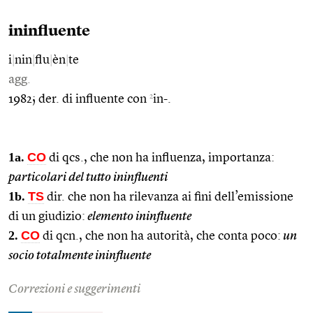
ininfluente
i
|
nin
|
flu
|
èn
|
te
agg.
2
1982; der. di influente con
in-.
1a.
CO
di qcs., che non ha influenza, importanza:
particolari del tutto ininfluenti
1b.
TS
dir. che non ha rilevanza ai fini dell’emissione
di un giudizio:
elemento ininfluente
2.
CO
di qcn., che non ha autorità, che conta poco:
un
socio totalmente ininfluente
Correzioni e suggerimenti