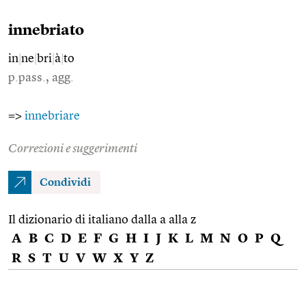
innebriato
in
|
ne
|
bri
|
à
|
to
p.pass., agg.
=>
innebriare
Correzioni e suggerimenti
Condividi
Il dizionario di italiano dalla a alla z
A
B
C
D
E
F
G
H
I
J
K
L
M
N
O
P
Q
R
S
T
U
V
W
X
Y
Z