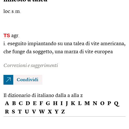
loc.s.m.
TS
agr.
i. eseguito impiantando su una talea di vite americana,
che funge da soggetto, una marza di vite europea
Correzioni e suggerimenti
Condividi
Il dizionario di italiano dalla a alla z
A
B
C
D
E
F
G
H
I
J
K
L
M
N
O
P
Q
R
S
T
U
V
W
X
Y
Z