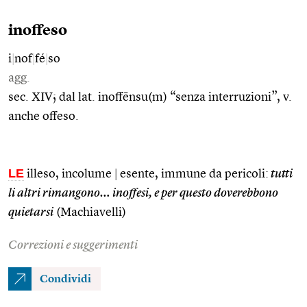
inoffeso
i
|
nof
|
fé
|
so
agg.
sec. XIV; dal lat. inoffēnsu(m) “senza interruzioni”, v.
anche offeso.
LE
illeso, incolume
|
esente, immune da pericoli:
tutti
li altri rimangono… inoffesi, e per questo doverebbono
quietarsi
(Machiavelli)
Correzioni e suggerimenti
Condividi