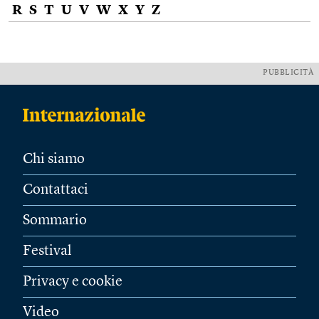
R
S
T
U
V
W
X
Y
Z
PUBBLICITÀ
Chi siamo
Contattaci
Sommario
Festival
Privacy e cookie
Video