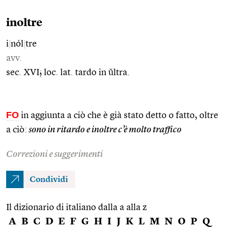
inoltre
i
|
nól
|
tre
avv.
sec. XVI; loc. lat. tardo in ŭltra.
FO
in aggiunta a ciò che è già stato detto o fatto, oltre
a ciò:
sono in ritardo e inoltre c’è molto traffico
Correzioni e suggerimenti
Condividi
Il dizionario di italiano dalla a alla z
A
B
C
D
E
F
G
H
I
J
K
L
M
N
O
P
Q