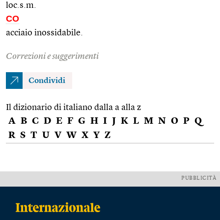
loc.s.m.
CO
acciaio inossidabile.
Correzioni e suggerimenti
Condividi
Il dizionario di italiano dalla a alla z
A
B
C
D
E
F
G
H
I
J
K
L
M
N
O
P
Q
R
S
T
U
V
W
X
Y
Z
PUBBLICITÀ