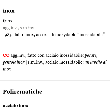
inox
ì
|
nox
agg.inv., s.m.inv.
1983; dal fr. inox, accorc. di inoxydable “inossidabile”.
CO
agg.inv., fatto con acciaio inossidabile:
posate
,
pentole inox
|
s.m.inv., acciaio inossidabile:
un lavello di
inox
Polirematiche
acciaio inox