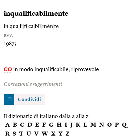
inqualificabilmente
in
|
qua
|
li
|
fi
|
ca
|
bil
|
mén
|
te
avv.
1987;
CO
in modo inqualificabile, riprovevole
Correzioni e suggerimenti
Condividi
Il dizionario di italiano dalla a alla z
A
B
C
D
E
F
G
H
I
J
K
L
M
N
O
P
Q
R
S
T
U
V
W
X
Y
Z