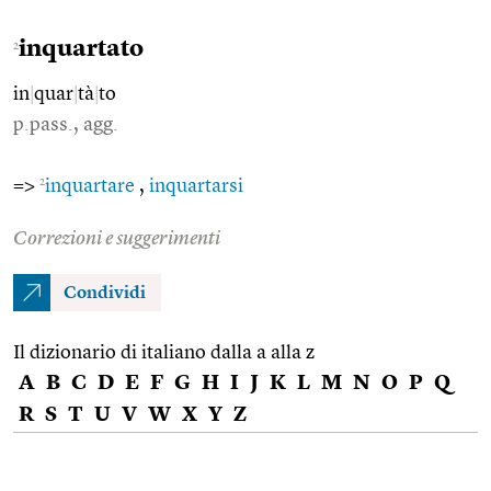
inquartato
2
in
|
quar
|
tà
|
to
p.pass., agg.
2
=>
inquartare
,
inquartarsi
Correzioni e suggerimenti
Condividi
Il dizionario di italiano dalla a alla z
A
B
C
D
E
F
G
H
I
J
K
L
M
N
O
P
Q
R
S
T
U
V
W
X
Y
Z