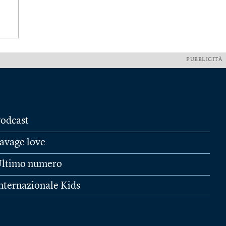
PUBBLICITÀ
odcast
avage love
ltimo numero
nternazionale Kids