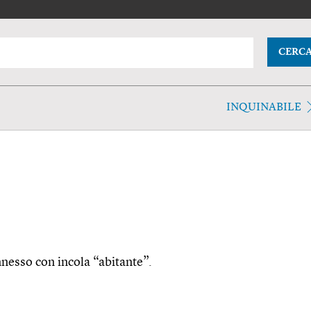
CERC
INQUINABILE
onnesso con incola “abitante”.