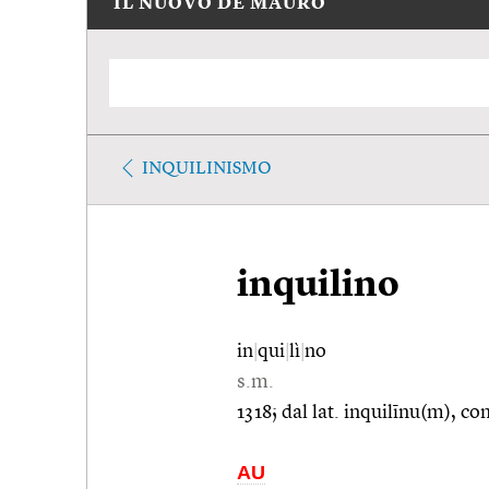
IL NUOVO DE MAURO
INQUILINISMO
inquilino
in
|
qui
|
lì
|
no
s.m.
1318; dal lat. inquilīnu(m), c
AU