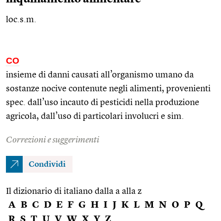
loc.s.m.
CO
insieme di danni causati all’organismo umano da
sostanze nocive contenute negli alimenti, provenienti
spec.
dall’uso incauto di pesticidi nella produzione
agricola, dall’uso di particolari involucri e
sim.
Correzioni e suggerimenti
Condividi
Il dizionario di italiano dalla a alla z
A
B
C
D
E
F
G
H
I
J
K
L
M
N
O
P
Q
R
S
T
U
V
W
X
Y
Z