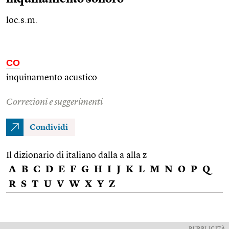
loc.s.m.
CO
inquinamento acustico
Correzioni e suggerimenti
Condividi
Il dizionario di italiano dalla a alla z
A
B
C
D
E
F
G
H
I
J
K
L
M
N
O
P
Q
R
S
T
U
V
W
X
Y
Z