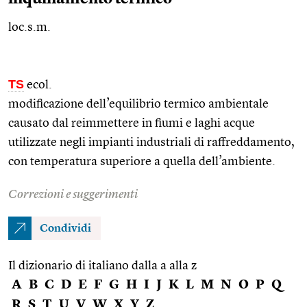
loc.s.m.
TS
ecol.
modificazione dell’equilibrio termico ambientale
causato dal reimmettere in fiumi e laghi acque
utilizzate negli impianti industriali di raffreddamento,
con temperatura superiore a quella dell’ambiente.
Correzioni e suggerimenti
Condividi
Il dizionario di italiano dalla a alla z
A
B
C
D
E
F
G
H
I
J
K
L
M
N
O
P
Q
R
S
T
U
V
W
X
Y
Z