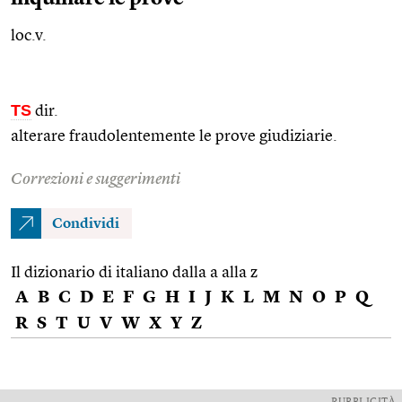
loc.v.
TS
dir.
alterare fraudolentemente le prove giudiziarie.
Correzioni e suggerimenti
Condividi
Il dizionario di italiano dalla a alla z
A
B
C
D
E
F
G
H
I
J
K
L
M
N
O
P
Q
R
S
T
U
V
W
X
Y
Z