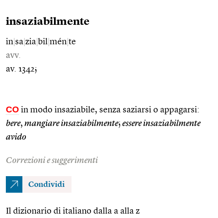
insaziabilmente
in
|
sa
|
zia
|
bil
|
mén
|
te
avv.
av. 1342;
CO
in modo insaziabile, senza saziarsi o appagarsi:
bere
,
mangiare insaziabilmente
;
essere insaziabilmente
avido
Correzioni e suggerimenti
Condividi
Il dizionario di italiano dalla a alla z