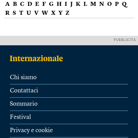
A
B
C
D
E
F
G
H
I
J
K
L
M
N
O
P
Q
R
S
T
U
V
W
X
Y
Z
PUBBLICITÀ
Chi siamo
Contattaci
Sommario
Festival
Privacy e cookie