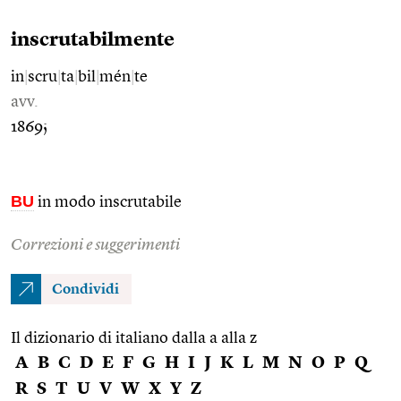
inscrutabilmente
in
|
scru
|
ta
|
bil
|
mén
|
te
avv.
1869;
BU
in modo inscrutabile
Correzioni e suggerimenti
Condividi
Il dizionario di italiano dalla a alla z
A
B
C
D
E
F
G
H
I
J
K
L
M
N
O
P
Q
R
S
T
U
V
W
X
Y
Z