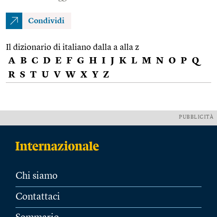
Condividi
Il dizionario di italiano dalla a alla z
A
B
C
D
E
F
G
H
I
J
K
L
M
N
O
P
Q
R
S
T
U
V
W
X
Y
Z
PUBBLICITÀ
Chi siamo
Contattaci