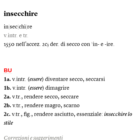
insecchire
in
|
sec
|
chì
|
re
v.intr. e tr.
1
1550 nell'accez. 2c; der. di secco con
in- e -ire.
BU
1a.
v.intr. (
essere
) diventare secco, seccarsi
1b.
v.intr. (
essere
) dimagrire
2a.
v.tr., rendere secco, seccare
2b.
v.tr., rendere magro, scarno
2c.
v.tr., fig., rendere asciutto, essenziale:
insecchire lo
stile
Correzioni e suggerimenti