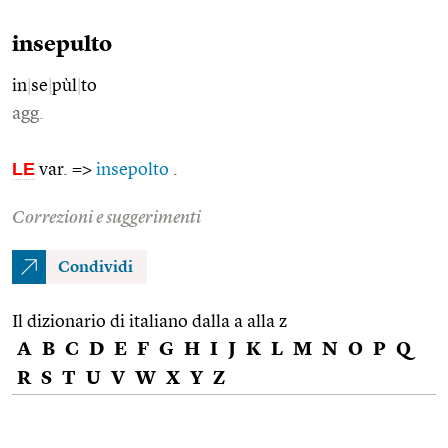
insepulto
in
|
se
|
pùl
|
to
agg.
LE
var. =>
insepolto
.
Correzioni e suggerimenti
Condividi
Il dizionario di italiano dalla a alla z
A
B
C
D
E
F
G
H
I
J
K
L
M
N
O
P
Q
R
S
T
U
V
W
X
Y
Z