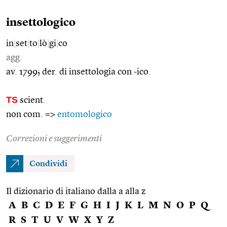
insettologico
in
|
set
|
to
|
lò
|
gi
|
co
agg.
av. 1799; der. di insettologia con -ico.
TS
scient.
non com. =>
entomologico
Correzioni e suggerimenti
Condividi
Il dizionario di italiano dalla a alla z
A
B
C
D
E
F
G
H
I
J
K
L
M
N
O
P
Q
R
S
T
U
V
W
X
Y
Z