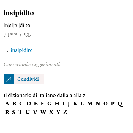
insipidito
in
|
si
|
pi
|
dì
|
to
p.pass., agg.
=>
insipidire
Correzioni e suggerimenti
Condividi
Il dizionario di italiano dalla a alla z
A
B
C
D
E
F
G
H
I
J
K
L
M
N
O
P
Q
R
S
T
U
V
W
X
Y
Z