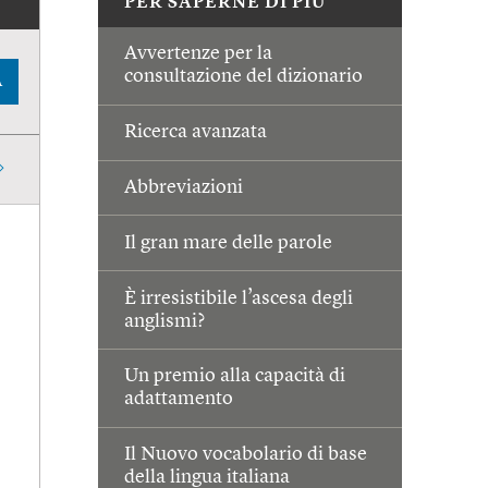
PER SAPERNE DI PIÙ
Avvertenze per la
consultazione del dizionario
A
Ricerca avanzata
Abbreviazioni
Il gran mare delle parole
È irresistibile l’ascesa degli
anglismi?
Un premio alla capacità di
adattamento
Il Nuovo vocabolario di base
della lingua italiana