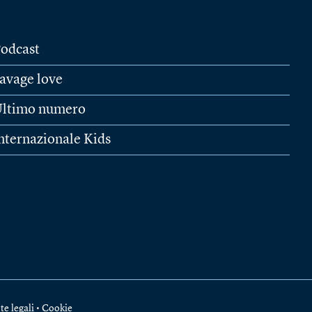
odcast
avage love
ltimo numero
nternazionale Kids
te legali
•
Cookie