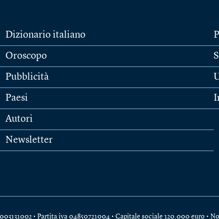
Dizionario italiano
P
Oroscopo
S
Pubblicità
U
Paesi
I
Autori
Newsletter
e 04003131002 • Partita iva 04850721004 • Capitale sociale 120.000 euro •
No