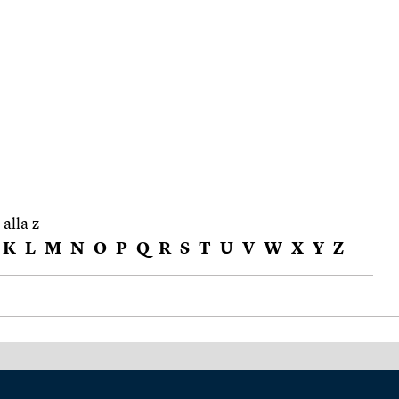
 alla z
K
L
M
N
O
P
Q
R
S
T
U
V
W
X
Y
Z