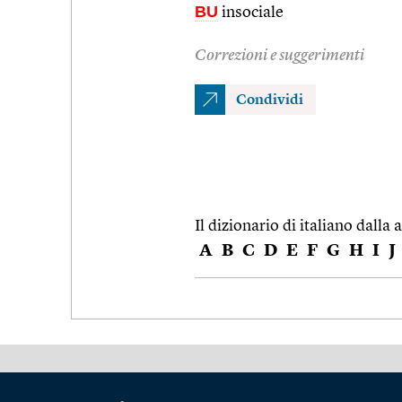
BU
insociale
Correzioni e suggerimenti
Condividi
Il dizionario di italiano dalla a
A
B
C
D
E
F
G
H
I
J