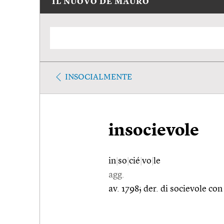
IL NUOVO DE MAURO
INSOCIALMENTE
insocievole
in
|
so
|
cié
|
vo
|
le
agg.
av. 1798; der. di socievole co