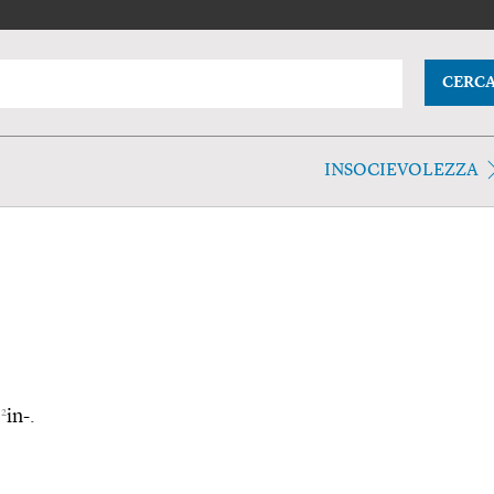
CERC
INSOCIEVOLEZZA
2
n
in-.