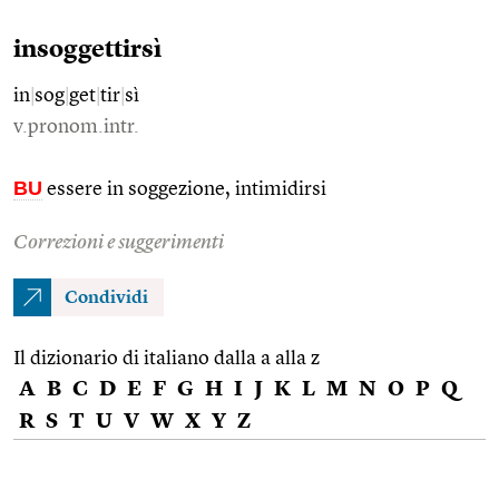
insoggettirsì
in
|
sog
|
get
|
tir
|
sì
v.pronom.intr.
BU
essere in soggezione, intimidirsi
Correzioni e suggerimenti
Condividi
Il dizionario di italiano dalla a alla z
A
B
C
D
E
F
G
H
I
J
K
L
M
N
O
P
Q
R
S
T
U
V
W
X
Y
Z