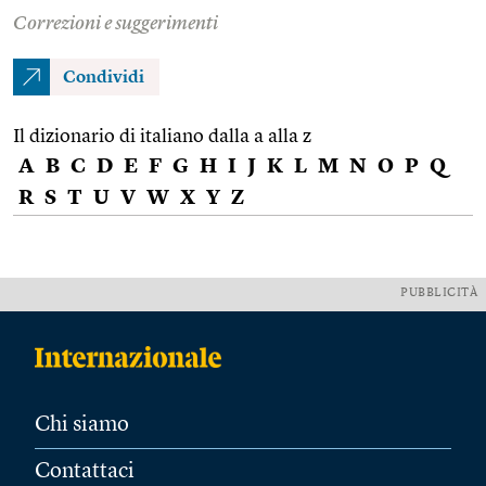
Correzioni e suggerimenti
Condividi
Il dizionario di italiano dalla a alla z
A
B
C
D
E
F
G
H
I
J
K
L
M
N
O
P
Q
R
S
T
U
V
W
X
Y
Z
PUBBLICITÀ
Chi siamo
Contattaci