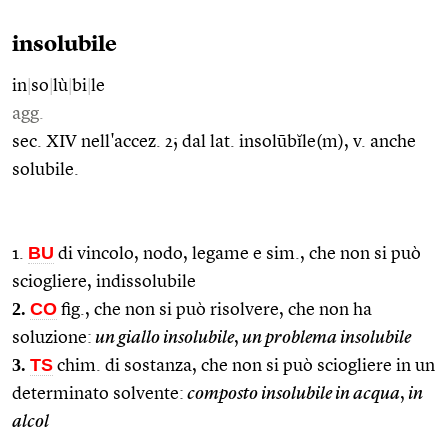
insolubile
in
|
so
|
lù
|
bi
|
le
agg.
sec. XIV nell'accez. 2; dal lat. insolūbĭle(m), v. anche
solubile.
BU
1.
di vincolo, nodo, legame e sim., che non si può
sciogliere, indissolubile
2.
CO
fig., che non si può risolvere, che non ha
soluzione:
un giallo insolubile
,
un problema insolubile
3.
TS
chim. di sostanza, che non si può sciogliere in un
determinato solvente:
composto insolubile in acqua
,
in
alcol