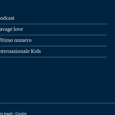
odcast
avage love
ltimo numero
nternazionale Kids
te legali
•
Cookie