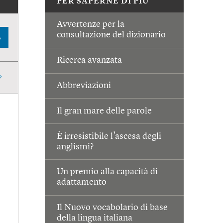
PER SAPERNE DI PIÙ
Avvertenze per la
consultazione del dizionario
A
Ricerca avanzata
Abbreviazioni
Il gran mare delle parole
È irresistibile l’ascesa degli
anglismi?
Un premio alla capacità di
adattamento
Il Nuovo vocabolario di base
della lingua italiana