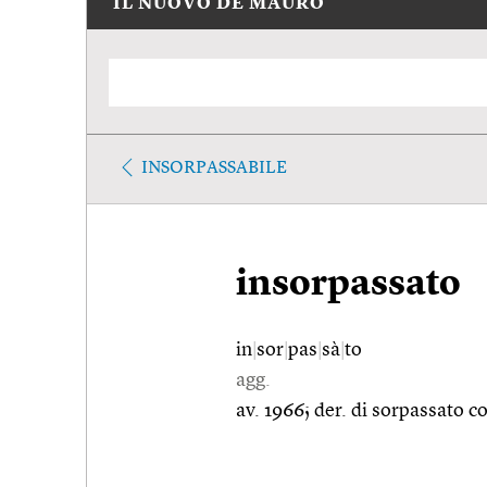
IL NUOVO DE MAURO
INSORPASSABILE
insorpassato
in
|
sor
|
pas
|
sà
|
to
agg.
av. 1966; der. di sorpassato c