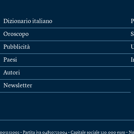
Dizionario italiano
P
Oroscopo
S
Pubblicità
U
Paesi
I
Autori
Newsletter
e 04003131002 • Partita iva 04850721004 • Capitale sociale 120.000 euro •
No