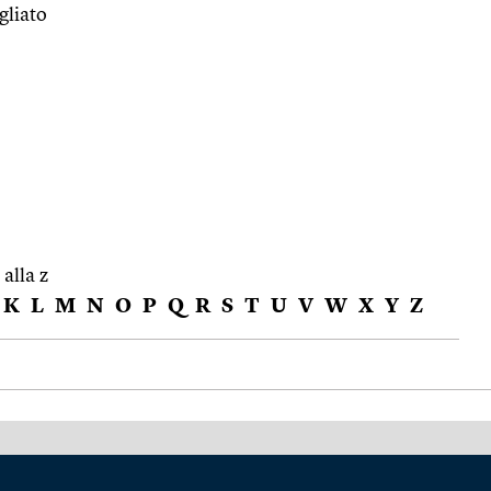
gliato
 alla z
K
L
M
N
O
P
Q
R
S
T
U
V
W
X
Y
Z