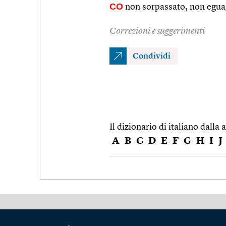
CO
non sorpassato, non egua
Correzioni e suggerimenti
Condividi
Il dizionario di italiano dalla a
A
B
C
D
E
F
G
H
I
J