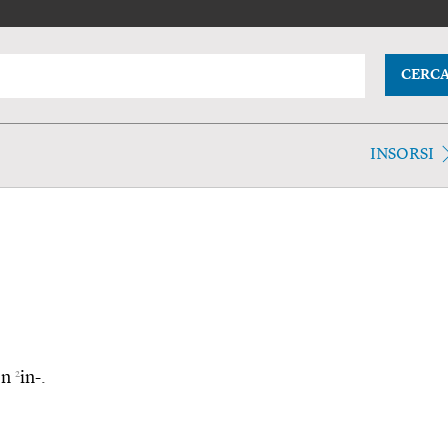
CERC
INSORSI
2
on
in-.