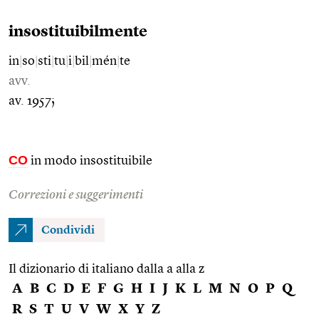
insostituibilmente
in
|
so
|
sti
|
tu
|
i
|
bil
|
mén
|
te
avv.
av. 1957;
CO
in modo insostituibile
Correzioni e suggerimenti
Condividi
Il dizionario di italiano dalla a alla z
A
B
C
D
E
F
G
H
I
J
K
L
M
N
O
P
Q
R
S
T
U
V
W
X
Y
Z