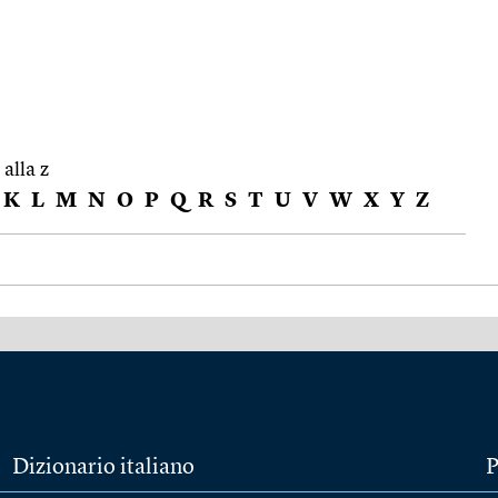
 alla z
K
L
M
N
O
P
Q
R
S
T
U
V
W
X
Y
Z
Dizionario italiano
P