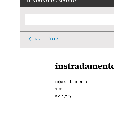
IL NUOVO DE MAURO
INSTITUTORE
instradament
in
|
stra
|
da
|
mén
|
to
s.m.
av. 1712;