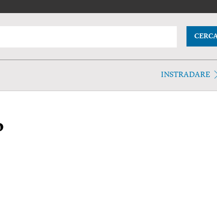
CERC
INSTRADARE
o