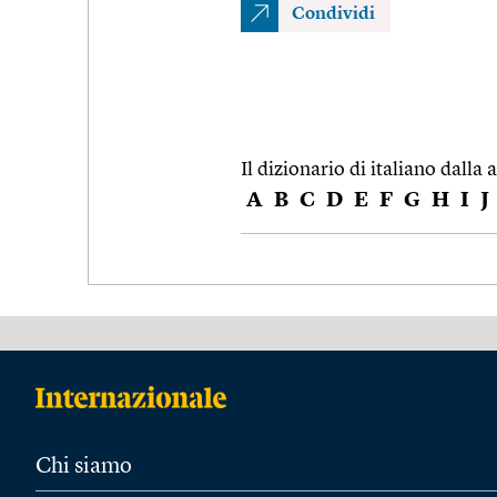
Condividi
Il dizionario di italiano dalla a
A
B
C
D
E
F
G
H
I
J
Chi siamo