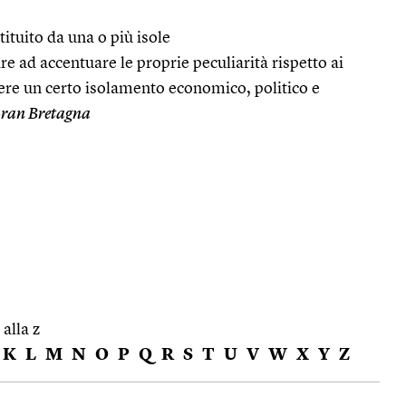
tituito da una o più isole
e ad accentuare le proprie peculiarità rispetto ai
ere un certo isolamento economico, politico e
Gran Bretagna
 alla z
K
L
M
N
O
P
Q
R
S
T
U
V
W
X
Y
Z