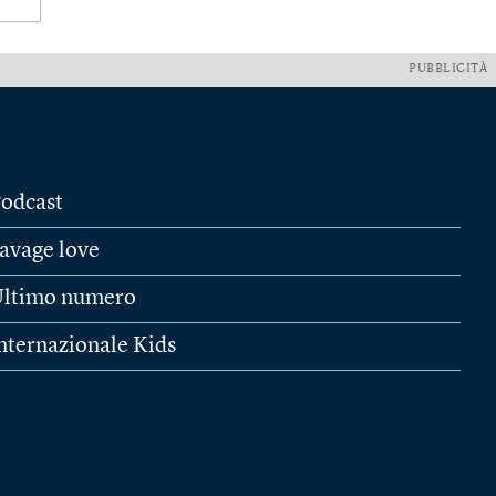
PUBBLICITÀ
odcast
avage love
ltimo numero
nternazionale Kids