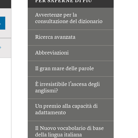
PER SAPERNE DI PIÙ
Avvertenze per la
consultazione del dizionario
A
Ricerca avanzata
Abbreviazioni
Il gran mare delle parole
È irresistibile l’ascesa degli
anglismi?
Un premio alla capacità di
adattamento
Il Nuovo vocabolario di base
della lingua italiana