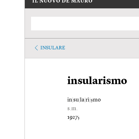
IL NUOVO DE MAURO
INSULARE
insularismo
in
|
su
|
la
|
rì
|
ṣmo
s.m.
1927;