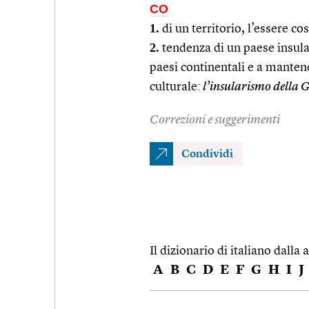
CO
1.
di un territorio, l’essere cos
2.
tendenza di un paese insular
paesi continentali e a manten
culturale:
l’insularismo della 
Correzioni e suggerimenti
Condividi
Il dizionario di italiano dalla a
A
B
C
D
E
F
G
H
I
J