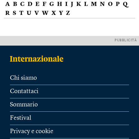
A
B
C
D
E
F
G
H
I
J
K
L
M
N
O
P
Q
R
S
T
U
V
W
X
Y
Z
PUBBLICITÀ
Chi siamo
Contattaci
Sommario
Festival
Privacy e cookie