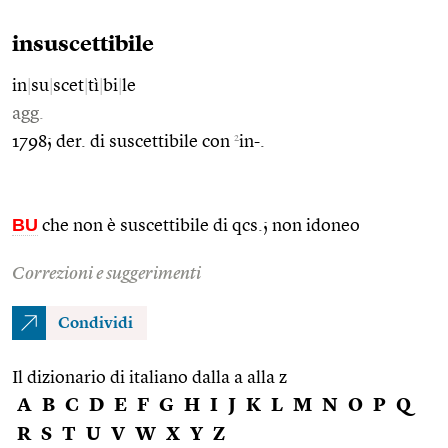
insuscettibile
in
|
su
|
scet
|
tì
|
bi
|
le
agg.
2
1798; der. di suscettibile con
in-.
BU
che non è suscettibile di qcs.; non idoneo
Correzioni e suggerimenti
Condividi
Il dizionario di italiano dalla a alla z
A
B
C
D
E
F
G
H
I
J
K
L
M
N
O
P
Q
R
S
T
U
V
W
X
Y
Z