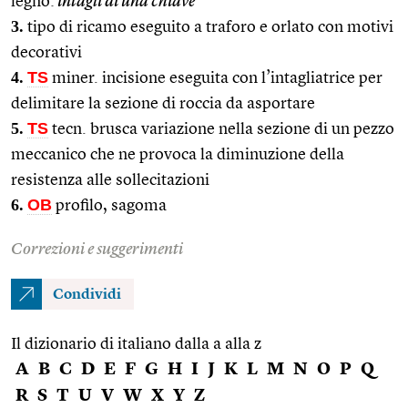
legno:
intagli di una chiave
3.
tipo di ricamo eseguito a traforo e orlato con motivi
decorativi
4.
TS
miner. incisione eseguita con l’intagliatrice per
delimitare la sezione di roccia da asportare
5.
TS
tecn. brusca variazione nella sezione di un pezzo
meccanico che ne provoca la diminuzione della
resistenza alle sollecitazioni
6.
OB
profilo, sagoma
Correzioni e suggerimenti
Condividi
Il dizionario di italiano dalla a alla z
A
B
C
D
E
F
G
H
I
J
K
L
M
N
O
P
Q
R
S
T
U
V
W
X
Y
Z