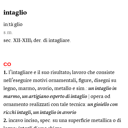
intaglio
in
|
tà
|
glio
s.m.
sec. XII-XIII; der. di intagliare.
CO
1.
l’intagliare e il suo risultato; lavoro che consiste
nell’eseguire motivi ornamentali, figure, disegni su
legno, marmo, avorio, metallo e sim.:
un intaglio in
marmo
,
un artigiano esperto di intaglio
|
opera od
ornamento realizzati con tale tecnica:
un gioiello con
ricchi intagli
,
un intaglio in avorio
2.
incavo inciso, spec. su una superficie metallica o di