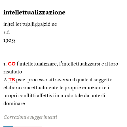
intellettualizzazione
in
|
tel
|
let
|
tu
|
a
|
liẓ
|
ẓa
|
zió
|
ne
s.f.
1905;
CO
1.
l’intellettualizzare, l’intellettualizzarsi e il loro
risultato
2.
TS
psic. processo attraverso il quale il soggetto
elabora concettualmente le proprie emozioni e i
propri conflitti affettivi in modo tale da poterli
dominare
Correzioni e suggerimenti