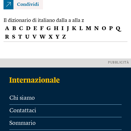
Condividi
Il dizionario di italiano dalla a alla z
A
B
C
D
E
F
G
H
I
J
K
L
M
N
O
P
Q
R
S
T
U
V
W
X
Y
Z
PUBBLICITÀ
Chi siamo
Contattaci
Sommario