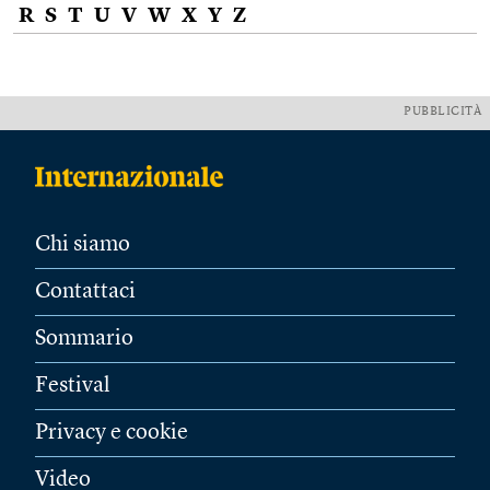
R
S
T
U
V
W
X
Y
Z
PUBBLICITÀ
Chi siamo
Contattaci
Sommario
Festival
Privacy e cookie
Video