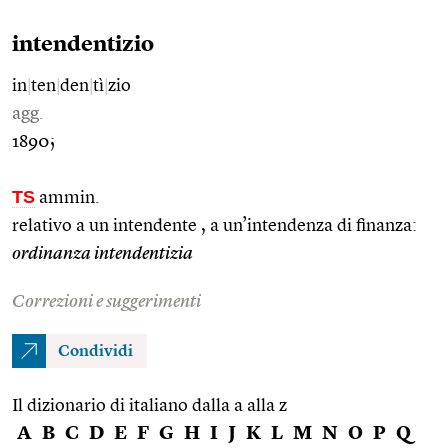
intendentizio
in
|
ten
|
den
|
tì
|
zio
agg.
1890;
TS
ammin.
relativo a un intendente , a un’intendenza di finanza:
ordinanza intendentizia
Correzioni e suggerimenti
Condividi
Il dizionario di italiano dalla a alla z
A
B
C
D
E
F
G
H
I
J
K
L
M
N
O
P
Q