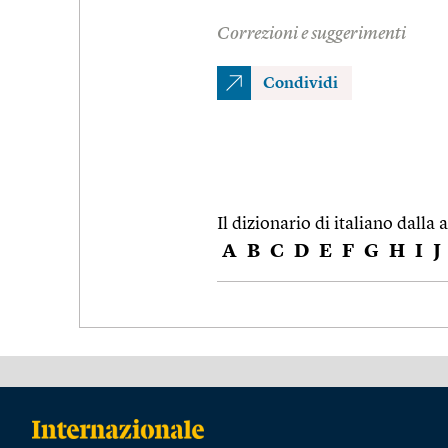
Correzioni e suggerimenti
Condividi
Il dizionario di italiano dalla a
A
B
C
D
E
F
G
H
I
J