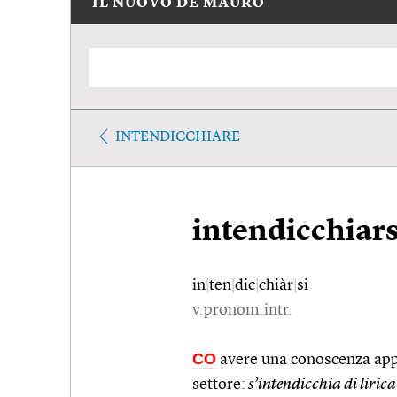
IL NUOVO DE MAURO
INTENDICCHIARE
intendicchiars
in
|
ten
|
dic
|
chiàr
|
si
v.pronom.intr.
CO
avere una conoscenza app
settore:
s’intendicchia di lirica