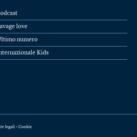
odcast
avage love
ltimo numero
nternazionale Kids
te legali
•
Cookie