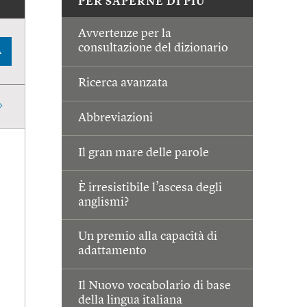
PER SAPERNE DI PIÙ
Avvertenze per la
consultazione del dizionario
A
Ricerca avanzata
Abbreviazioni
Il gran mare delle parole
È irresistibile l’ascesa degli
anglismi?
Un premio alla capacità di
adattamento
Il Nuovo vocabolario di base
della lingua italiana