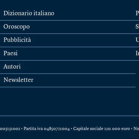
Dizionario italiano
P
Oroscopo
S
Pubblicità
U
Paesi
I
Autori
Newsletter
e 04003131002 • Partita iva 04850721004 • Capitale sociale 120.000 euro •
No