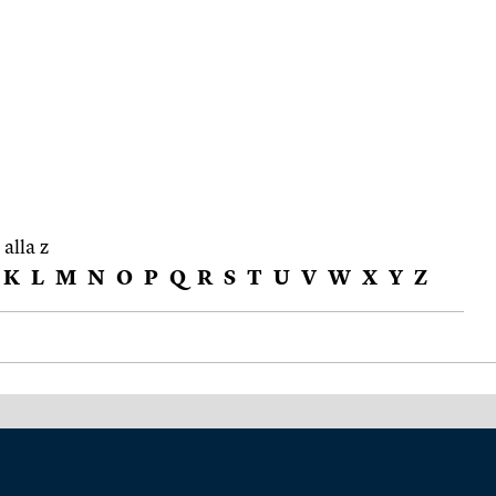
 alla z
K
L
M
N
O
P
Q
R
S
T
U
V
W
X
Y
Z