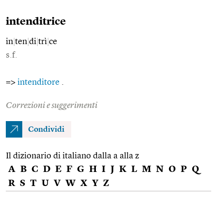
intenditrice
in
|
ten
|
di
|
trì
|
ce
s.f.
=>
intenditore
.
Correzioni e suggerimenti
Condividi
Il dizionario di italiano dalla a alla z
A
B
C
D
E
F
G
H
I
J
K
L
M
N
O
P
Q
R
S
T
U
V
W
X
Y
Z