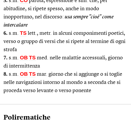
5.
CO
s.m.
parola, espressione e sim. che, per
abitudine, si ripete spesso, anche in modo
inopportuno, nel discorso:
usa sempre "cioè" come
intercalare
6.
TS
s.m.
lett., metr. in alcuni componimenti poetici,
verso o gruppo di versi che si ripete al termine di ogni
strofa
7.
OB
TS
s.m.
med. nelle malattie accessuali, giorno
di intermittenza
8.
OB
TS
s.m.
mar. giorno che si aggiunge o si toglie
nelle navigazioni intorno al mondo a seconda che si
proceda verso levante o verso ponente
Polirematiche