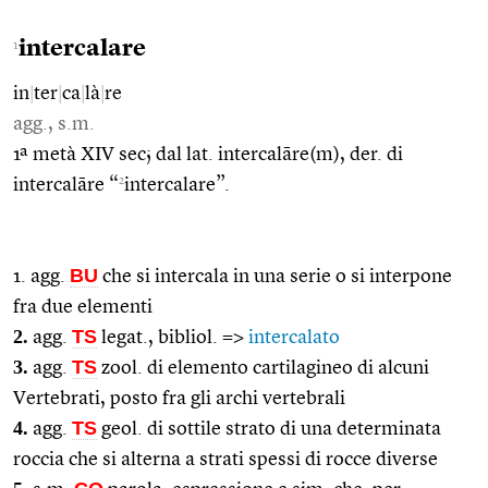
intercalare
1
in
|
ter
|
ca
|
là
|
re
agg., s.m.
1ª metà XIV sec; dal lat. intercalāre(m), der. di
2
intercalāre “
intercalare”.
BU
1. agg.
che si intercala in una serie o si interpone
fra due elementi
2.
TS
agg.
legat., bibliol. =>
intercalato
3.
TS
agg.
zool. di elemento cartilagineo di alcuni
Vertebrati, posto fra gli archi vertebrali
4.
TS
agg.
geol. di sottile strato di una determinata
roccia che si alterna a strati spessi di rocce diverse