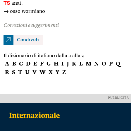
TS
anat.
→ osso wormiano
Correzioni e suggerimenti
Condividi
Il dizionario di italiano dalla a alla z
A
B
C
D
E
F
G
H
I
J
K
L
M
N
O
P
Q
R
S
T
U
V
W
X
Y
Z
PUBBLICITÀ