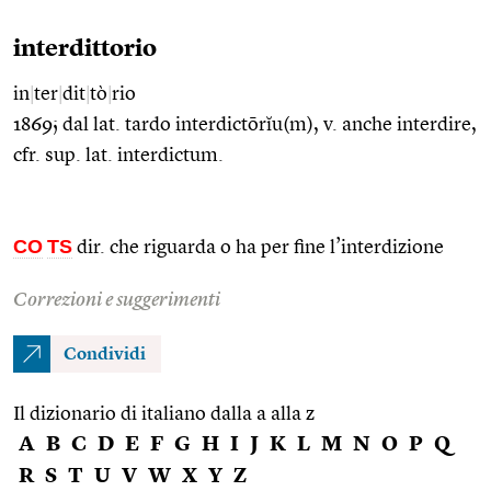
interdittorio
in
|
ter
|
dit
|
tò
|
rio
1869; dal lat. tardo interdictōrĭu(m), v. anche interdire,
cfr. sup. lat. interdictum.
CO
TS
dir. che riguarda o ha per fine l’interdizione
Correzioni e suggerimenti
Condividi
Il dizionario di italiano dalla a alla z
A
B
C
D
E
F
G
H
I
J
K
L
M
N
O
P
Q
R
S
T
U
V
W
X
Y
Z