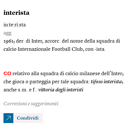
interista
in
|
te
|
rì
|
sta
agg.
1961; der. di Inter, accorc. del nome della squadra di
calcio Internazionale Football Club, con -ista.
CO
relativo alla squadra di calcio milanese dell’Inter;
che gioca o parteggia per tale squadra:
tifoso interista
;
anche s.m. e f.:
vittoria degli interisti
Correzioni e suggerimenti
Condividi