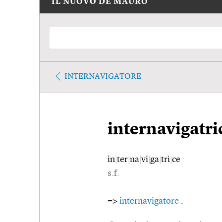
IL NUOVO DE MAURO
INTERNAVIGATORE
internavigatri
in
|
ter
|
na
|
vi
|
ga
|
trì
|
ce
s.f.
=>
internavigatore
.