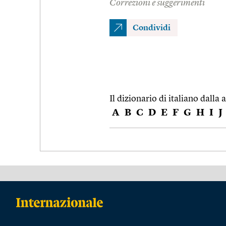
Correzioni e suggerimenti
Condividi
Il dizionario di italiano dalla a
A
B
C
D
E
F
G
H
I
J