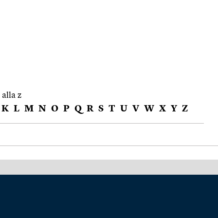
 alla z
K
L
M
N
O
P
Q
R
S
T
U
V
W
X
Y
Z