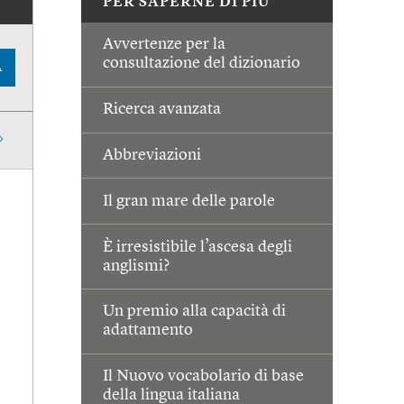
PER SAPERNE DI PIÙ
Avvertenze per la
consultazione del dizionario
A
Ricerca avanzata
Abbreviazioni
Il gran mare delle parole
È irresistibile l’ascesa degli
anglismi?
Un premio alla capacità di
adattamento
Il Nuovo vocabolario di base
della lingua italiana