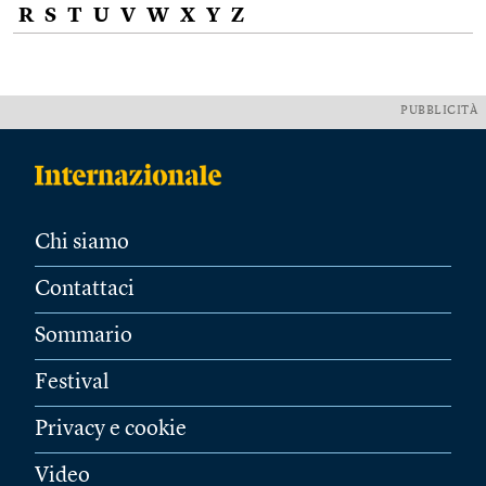
R
S
T
U
V
W
X
Y
Z
PUBBLICITÀ
Chi siamo
Contattaci
Sommario
Festival
Privacy e cookie
Video