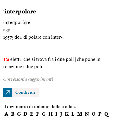
interpolare
1
in
|
ter
|
po
|
là
|
re
agg.
1957; der. di polare con inter-.
TS
elettr. che si trova fra i due poli
|
che pone in
relazione i due poli
Correzioni e suggerimenti
Condividi
Il dizionario di italiano dalla a alla z
A
B
C
D
E
F
G
H
I
J
K
L
M
N
O
P
Q