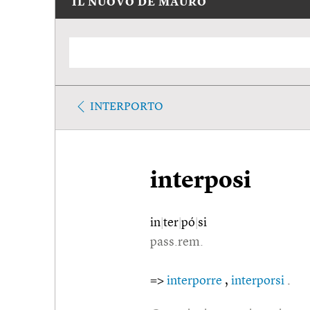
IL NUOVO DE MAURO
INTERPORTO
interposi
in
|
ter
|
pó
|
si
pass.rem.
=>
interporre
,
interporsi
.