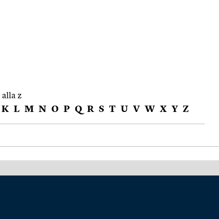
 alla z
K
L
M
N
O
P
Q
R
S
T
U
V
W
X
Y
Z