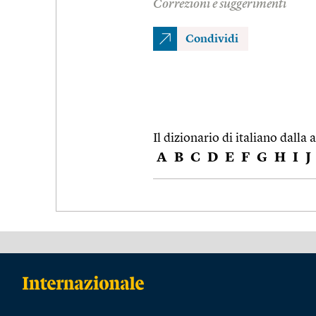
Correzioni e suggerimenti
Condividi
Il dizionario di italiano dalla a
A
B
C
D
E
F
G
H
I
J