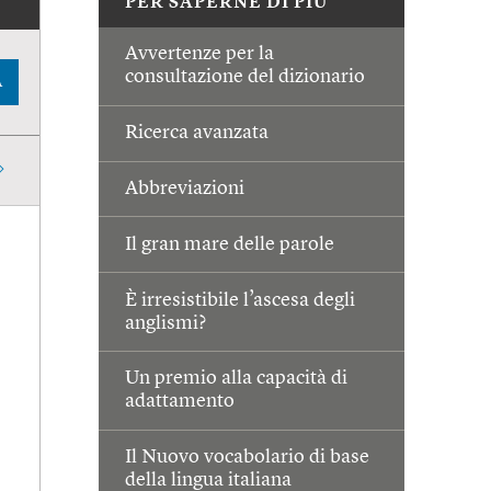
PER SAPERNE DI PIÙ
Avvertenze per la
consultazione del dizionario
A
Ricerca avanzata
Abbreviazioni
Il gran mare delle parole
È irresistibile l’ascesa degli
anglismi?
Un premio alla capacità di
adattamento
Il Nuovo vocabolario di base
della lingua italiana