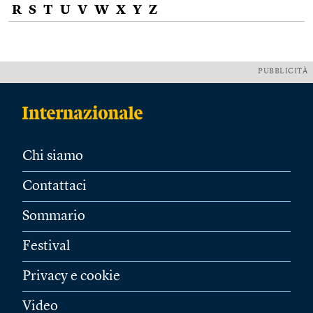
R
S
T
U
V
W
X
Y
Z
PUBBLICITÀ
Chi siamo
Contattaci
Sommario
Festival
Privacy e cookie
Video