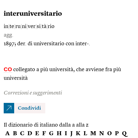
interuniversitario
in
|
te
|
ru
|
ni
|
ver
|
si
|
tà
|
rio
agg.
1897; der. di universitario con inter-.
CO
collegato a più università, che avviene fra più
università
Correzioni e suggerimenti
Condividi
Il dizionario di italiano dalla a alla z
A
B
C
D
E
F
G
H
I
J
K
L
M
N
O
P
Q