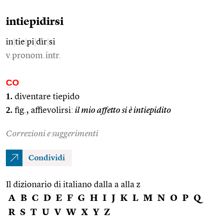
intiepidirsi
in
|
tie
|
pi
|
dìr
|
si
v.pronom.intr.
CO
1.
diventare tiepido
2.
fig., affievolirsi:
il mio affetto si è intiepidito
Correzioni e suggerimenti
Condividi
Il dizionario di italiano dalla a alla z
A
B
C
D
E
F
G
H
I
J
K
L
M
N
O
P
Q
R
S
T
U
V
W
X
Y
Z