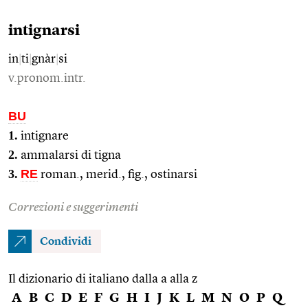
intignarsi
in
|
ti
|
gnàr
|
si
v.pronom.intr.
BU
1.
intignare
2.
ammalarsi di tigna
3.
RE
roman., merid., fig., ostinarsi
Correzioni e suggerimenti
Condividi
Il dizionario di italiano dalla a alla z
A
B
C
D
E
F
G
H
I
J
K
L
M
N
O
P
Q