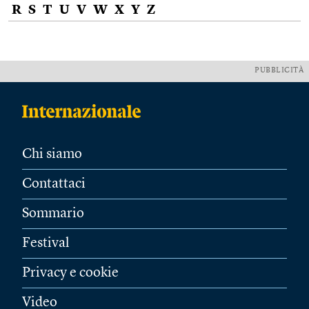
R
S
T
U
V
W
X
Y
Z
PUBBLICITÀ
Chi siamo
Contattaci
Sommario
Festival
Privacy e cookie
Video