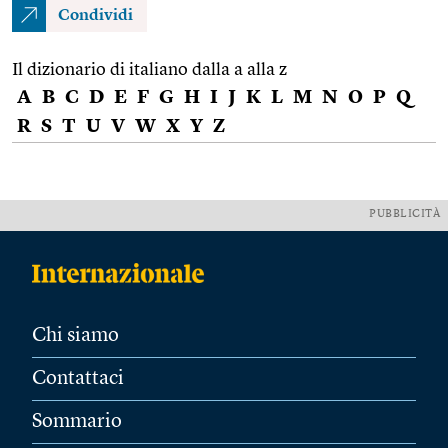
Condividi
Il dizionario di italiano dalla a alla z
A
B
C
D
E
F
G
H
I
J
K
L
M
N
O
P
Q
R
S
T
U
V
W
X
Y
Z
PUBBLICITÀ
Chi siamo
Contattaci
Sommario