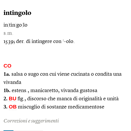
intingolo
in
|
tìn
|
go
|
lo
s.m.
2
1539; der. di intingere con
-olo.
CO
1a.
salsa o sugo con cui viene cucinata o condita una
vivanda
1b.
estens., manicaretto, vivanda gustosa
2.
BU
fig., discorso che manca di originalità e unità
3.
OB
miscuglio di sostanze medicamentose
Correzioni e suggerimenti