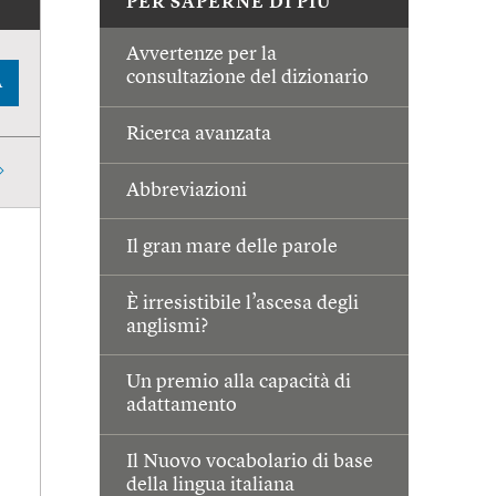
PER SAPERNE DI PIÙ
Avvertenze per la
consultazione del dizionario
A
Ricerca avanzata
Abbreviazioni
Il gran mare delle parole
È irresistibile l’ascesa degli
anglismi?
Un premio alla capacità di
adattamento
Il Nuovo vocabolario di base
della lingua italiana