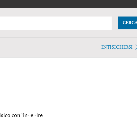
CERC
INTISICHIRSI
1
tisico con
in- e -ire.