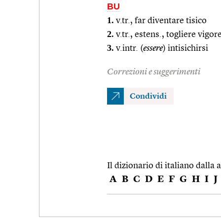
BU
1.
v.tr., far diventare tisico
2.
v.tr., estens., togliere vigore
3.
v.intr. (
essere
) intisichirsi
Correzioni e suggerimenti
Condividi
Il dizionario di italiano dalla a
A
B
C
D
E
F
G
H
I
J