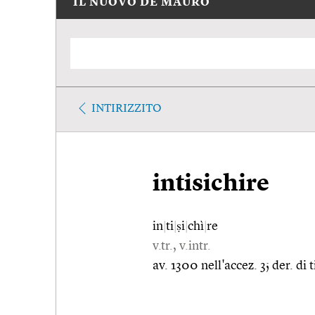
IL NUOVO DE MAURO
INTIRIZZITO
intisichire
in
|
ti
|
ṣi
|
chì
|
re
v.tr., v.intr.
av. 1300 nell'accez. 3; der. di 