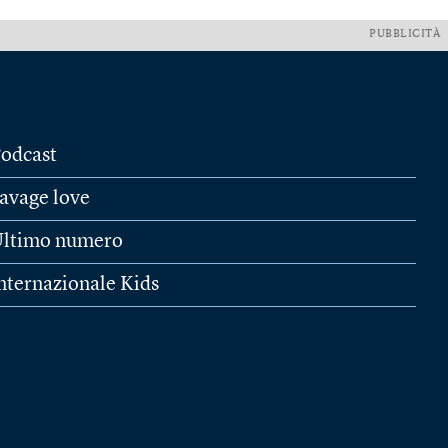
PUBBLICITÀ
odcast
avage love
ltimo numero
nternazionale Kids