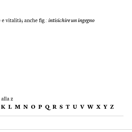
 e vitalità; anche fig.:
intisichire un ingegno
 alla z
K
L
M
N
O
P
Q
R
S
T
U
V
W
X
Y
Z