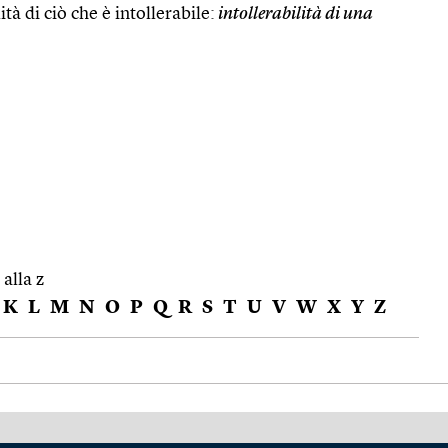
ità di ciò che è intollerabile:
intollerabilità di una
 alla z
K
L
M
N
O
P
Q
R
S
T
U
V
W
X
Y
Z