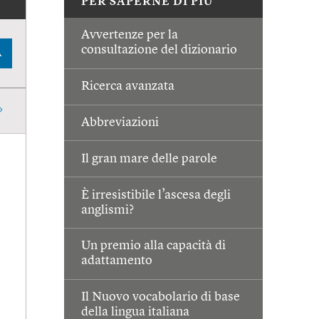
PER SAPERNE DI PIÙ
Avvertenze per la
consultazione del dizionario
A
Ricerca avanzata
Abbreviazioni
Il gran mare delle parole
È irresistibile l’ascesa degli
anglismi?
Un premio alla capacità di
adattamento
Il Nuovo vocabolario di base
della lingua italiana