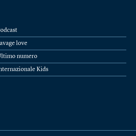
odcast
avage love
ltimo numero
nternazionale Kids