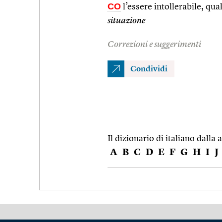
CO
l’essere intollerabile, qual
situazione
Correzioni e suggerimenti
Condividi
Il dizionario di italiano dalla a
A
B
C
D
E
F
G
H
I
J