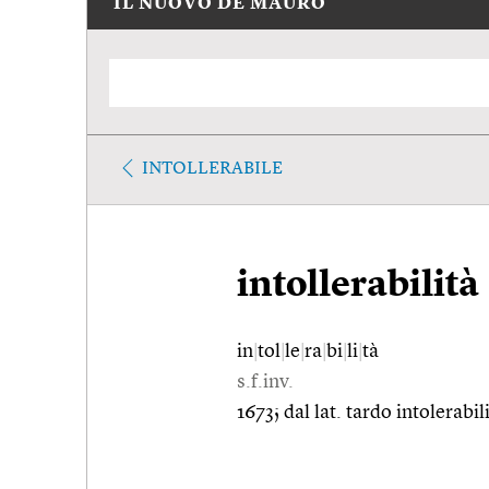
IL NUOVO DE MAURO
INTOLLERABILE
intollerabilità
in
|
tol
|
le
|
ra
|
bi
|
li
|
tà
s.f.inv.
1673; dal lat. tardo intolerabil