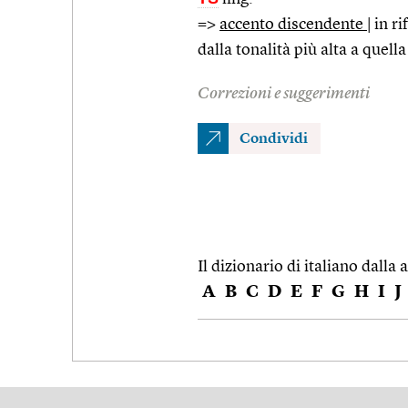
=>
accento discendente
| in r
dalla tonalità più alta a quell
Correzioni e suggerimenti
Condividi
Il dizionario di italiano dalla a
A
B
C
D
E
F
G
H
I
J