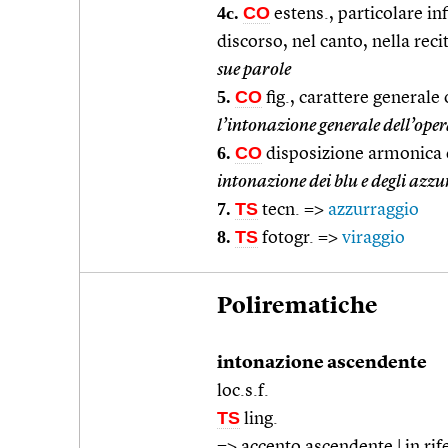
4c.
CO
estens., particolare i
discorso, nel canto, nella reci
sue parole
5.
CO
fig., carattere generale 
l’intonazione generale dell’op
6.
CO
disposizione armonica d
intonazione dei blu e degli azzu
7.
TS
tecn. =>
azzurraggio
8.
TS
fotogr. =>
viraggio
Polirematiche
intonazione ascendente
loc.s.f.
TS
ling.
=>
accento ascendente
| in ri