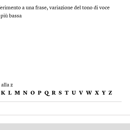
iferimento a una frase, variazione del tono di voce
a più bassa
 alla z
K
L
M
N
O
P
Q
R
S
T
U
V
W
X
Y
Z