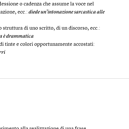
nflessione o cadenza che assume la voce nel
tazione, ecc.:
diede un’intonazione sarcastica alle
o struttura di uno scritto, di un discorso, ecc.:
era è drammatica
i tinte e colori opportunamente accostati:
rri
ferimento alla realizzazione di una frase,