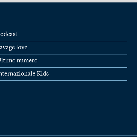
odcast
avage love
ltimo numero
nternazionale Kids