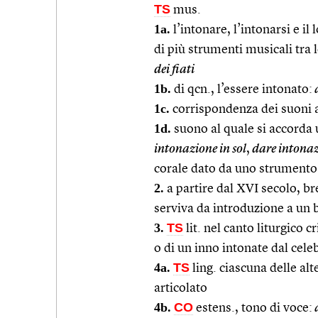
TS
mus.
1a.
l’intonare, l’intonarsi e il
di più strumenti musicali tra 
dei fiati
1b.
di qcn., l’essere intonato:
a
1c.
corrispondenza dei suoni a
1d.
suono al quale si accorda 
intonazione in sol
,
dare intonaz
corale dato da uno strumento 
2.
a partire dal XVI secolo, br
serviva da introduzione a un 
3.
TS
lit. nel canto liturgico 
o di un inno intonate dal celeb
4a.
TS
ling. ciascuna delle alt
articolato
4b.
CO
estens., tono di voce:
a