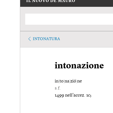
IL NUOVO DE MAURO
INTONATURA
intonazione
in
|
to
|
na
|
zió
|
ne
s.f.
1499 nell'accez. 1c;