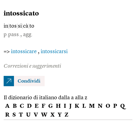
intossicato
in
|
tos
|
si
|
cà
|
to
p.pass., agg.
=>
intossicare
,
intossicarsi
Correzioni e suggerimenti
Condividi
Il dizionario di italiano dalla a alla z
A
B
C
D
E
F
G
H
I
J
K
L
M
N
O
P
Q
R
S
T
U
V
W
X
Y
Z