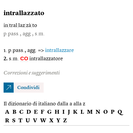
intrallazzato
in
|
tral
|
laz
|
zà
|
to
p.pass., agg., s.m.
1. p.pass., agg. =>
intrallazzare
2.
CO
s.m.
intrallazzatore
Correzioni e suggerimenti
Condividi
Il dizionario di italiano dalla a alla z
A
B
C
D
E
F
G
H
I
J
K
L
M
N
O
P
Q
R
S
T
U
V
W
X
Y
Z