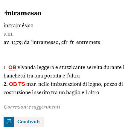
intramesso
1
in
|
tra
|
més
|
so
s.m.
2
av. 1375; da
intramesso, cfr. fr. entremets.
OB
1.
vivanda leggera e stuzzicante servita durante i
banchetti tra una portata e l’altra
2.
OB
TS
mar. nelle imbarcazioni di legno, pezzo di
costruzione inserito tra un baglio e l’altro
Correzioni e suggerimenti
Condividi